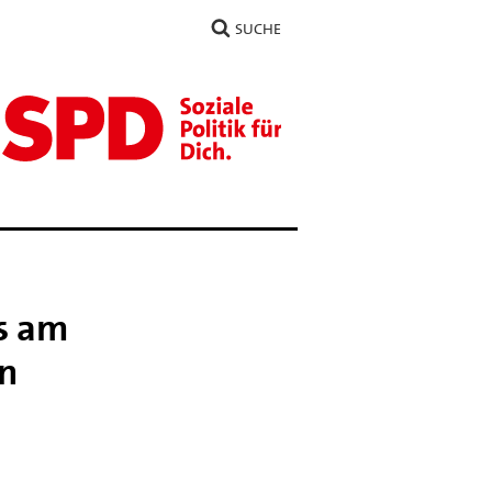
SUCHE
es am
en