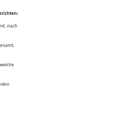
erichten:
amt, nach
gesamt,
 welche
holen