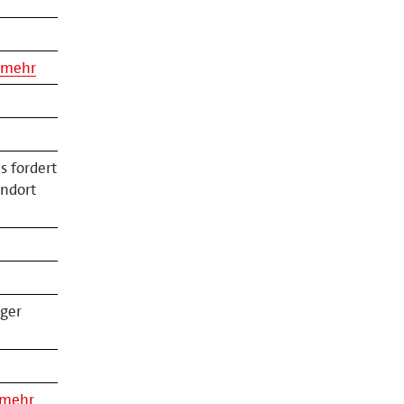
mehr
s fordert
ndort
nger
mehr