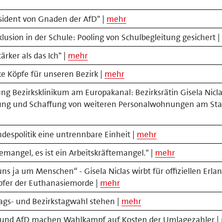
äsident von Gnaden der AfD" |
mehr
klusion in der Schule: Pooling von Schulbegleitung gesichert |
ärker als das Ich" |
mehr
e Köpfe für unseren Bezirk |
mehr
 Bezirksklinikum am Europakanal: Bezirksrätin Gisela Nicla
rung und Schaffung von weiteren Personalwohnungen am Sta
despolitik eine untrennbare Einheit |
mehr
temangel, es ist ein Arbeitskräftemangel." |
mehr
uns ja um Menschen“ - Gisela Niclas wirbt für offiziellen Erla
pfer der Euthanasiemorde |
mehr
tags- und Bezirkstagwahl stehen |
mehr
 und AfD machen Wahlkampf auf Kosten der Umlagezahler |